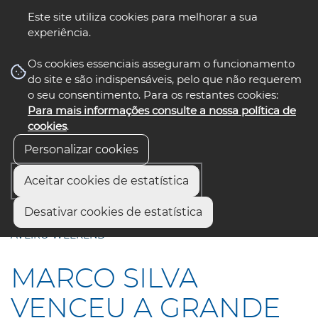
Este site utiliza cookies para melhorar a sua
experiência.
☰ Menu
Os cookies essenciais asseguram o funcionamento
do site e são indispensáveis, pelo que não requerem
o seu consentimento. Para os restantes cookies:
Para mais informações consulte a nossa política de
siga-nos
select language
▼
cookies
.
Personalizar cookies
Aceitar cookies de estatística
Início
Comunicação
Notícias
Desativar cookies de estatística
MARCO SILVA VENCEU A GRANDE REGATA DO RIA DE
AVEIRO WEEKEND
MARCO SILVA
VENCEU A GRANDE