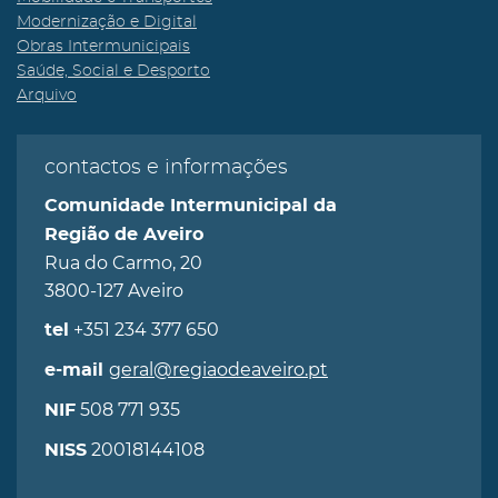
Modernização e Digital
Obras Intermunicipais
Saúde, Social e Desporto
Arquivo
contactos e informações
Comunidade Intermunicipal da
Região de Aveiro
Rua do Carmo, 20
3800-127 Aveiro
+351 234 377 650
tel
geral@regiaodeaveiro.pt
e-mail
508 771 935
NIF
20018144108
NISS