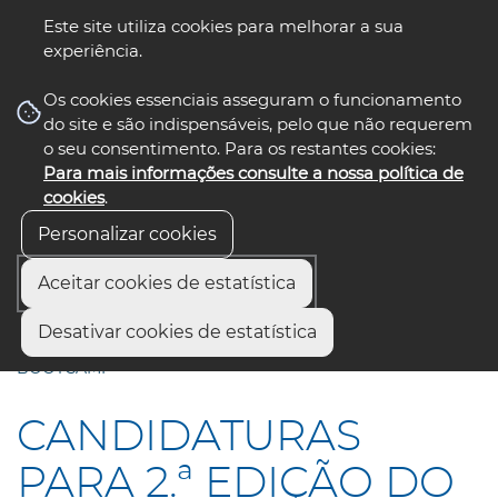
Este site utiliza cookies para melhorar a sua
experiência.
☰ Menu
Os cookies essenciais asseguram o funcionamento
do site e são indispensáveis, pelo que não requerem
o seu consentimento. Para os restantes cookies:
Para mais informações consulte a nossa política de
siga-nos
cookies
.
Personalizar cookies
Aceitar cookies de estatística
Início
Comunicação
Notícias
Desativar cookies de estatística
CANDIDATURAS PARA 2.ª EDIÇÃO DO AVEIRO TECH CITY
BOOTCAMP
CANDIDATURAS
PARA 2.ª EDIÇÃO DO