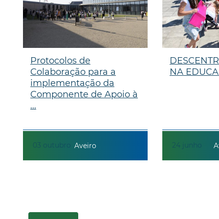
Protocolos de
DESCENTR
Colaboração para a
NA EDUC
implementação da
Componente de Apoio à
...
03
outubro
24
junho
Aveiro
A