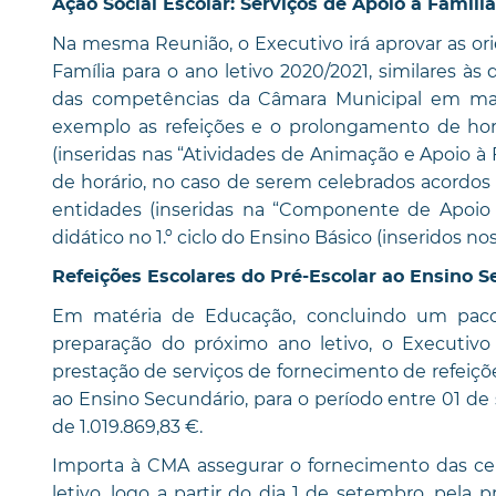
Ação Social Escolar: Serviços de Apoio à Família
Na mesma Reunião, o Executivo irá aprovar as or
Família para o ano letivo 2020/2021, similares à
das competências da Câmara Municipal em maté
exemplo as refeições e o prolongamento de hor
(inseridas nas “Atividades de Animação e Apoio à 
de horário, no caso de serem celebrados acordos
entidades (inseridas na “Componente de Apoio à
didático no 1.º ciclo do Ensino Básico (inseridos no
Refeições Escolares do Pré-Escolar ao Ensino S
Em matéria de Educação, concluindo um pac
preparação do próximo ano letivo, o Executivo 
prestação de serviços de fornecimento de refeiç
ao Ensino Secundário, para o período entre 01 de
de 1.019.869,83 €.
Importa à CMA assegurar o fornecimento das cerc
letivo, logo a partir do dia 1 de setembro, pela