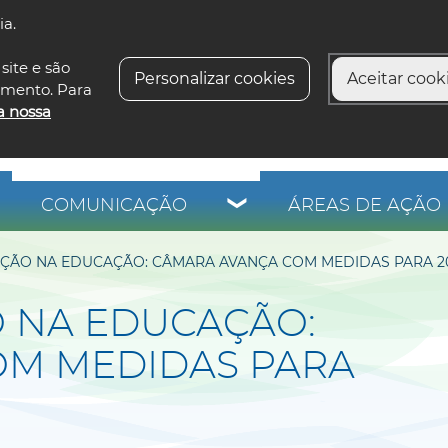
ia.
siga-n
site e são
Personalizar cookies
Aceitar cooki
imento. Para
a nossa
COMUNICAÇÃO
ÁREAS DE AÇÃO 
ÇÃO NA EDUCAÇÃO: CÂMARA AVANÇA COM MEDIDAS PARA 20
 NA EDUCAÇÃO:
OM MEDIDAS PARA