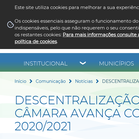
Este site utiliza cookies para melhorar a sua experiênc
Os cookies essenciais asseguram o funcionamento do 
indispensáveis, pelo que não requerem o seu consent
os restantes cookies:
Para mais informações consulte 
política de cookies
.
INSTITUCIONAL
MUNICÍPIOS
Início
Comunicação
Notícias
DESCENTRALIZA
DESCENTRALIZAÇÃO
CÂMARA AVANÇA C
2020/2021