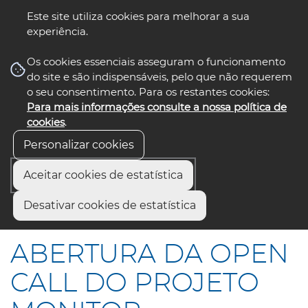
Este site utiliza cookies para melhorar a sua
experiência.
☰ Menu
Os cookies essenciais asseguram o funcionamento
do site e são indispensáveis, pelo que não requerem
o seu consentimento. Para os restantes cookies:
Para mais informações consulte a nossa política de
siga-nos
select language
▼
cookies
.
Personalizar cookies
Aceitar cookies de estatística
Início
Comunicação
Notícias
Desativar cookies de estatística
ABERTURA DA OPEN CALL DO PROJETO MONITOR
ABERTURA DA OPEN
CALL DO PROJETO