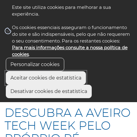
Este site utiliza cookies para melhorar a sua
experiência.
☰ Menu
Os cookies essenciais asseguram o funcionamento
do site e são indispensáveis, pelo que não requerem
o seu consentimento. Para os restantes cookies:
Para mais informações consulte a nossa política de
siga-nos
cookies
.
Personalizar cookies
Aceitar cookies de estatística
Início
Comunicação
Notícias
Desativar cookies de estatística
DESCUBRA A AVEIRO TECH WEEK PELO PRÓPRIO PÉ
DESCUBRA A AVEIRO
TECH WEEK PELO