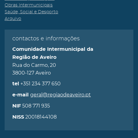
Obras Intermunicipais
Saúde, Social e Desporto
Arquivo
contactos e informações
Comunidade Intermunicipal da
Região de Aveiro
Rua do Carmo, 20
3800-127 Aveiro
+351 234 377 650
tel
geral@regiaodeaveiro.pt
e-mail
508 771 935
NIF
20018144108
NISS