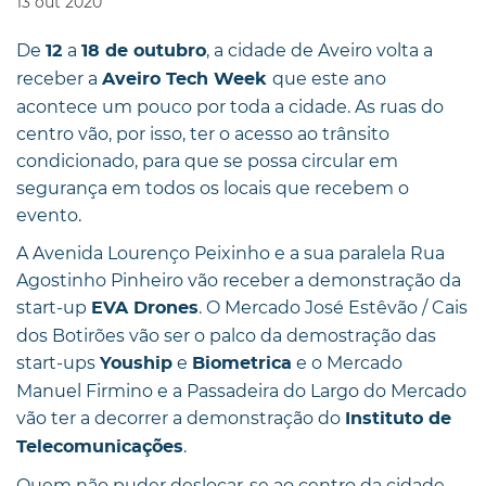
13
out
2020
De
a
, a cidade de Aveiro volta a
12
18 de outubro
receber a
que este ano
Aveiro Tech Week
acontece um pouco por toda a cidade. As ruas do
centro vão, por isso, ter o acesso ao trânsito
condicionado, para que se possa circular em
segurança em todos os locais que recebem o
evento.
A Avenida Lourenço Peixinho e a sua paralela Rua
Agostinho Pinheiro vão receber a demonstração da
start-up
. O Mercado José Estêvão / Cais
EVA Drones
dos Botirões vão ser o palco da demostração das
start-ups
e
e o Mercado
Youship
Biometrica
Manuel Firmino e a Passadeira do Largo do Mercado
vão ter a decorrer a demonstração do
Instituto de
.
Telecomunicações
Quem não puder deslocar-se ao centro da cidade