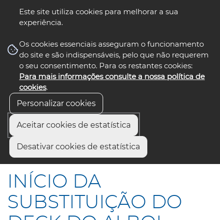
Este site utiliza cookies para melhorar a sua
experiência.
☰ Menu
Os cookies essenciais asseguram o funcionamento
do site e são indispensáveis, pelo que não requerem
o seu consentimento. Para os restantes cookies:
Para mais informações consulte a nossa política de
siga-nos
select language
▼
cookies
.
Personalizar cookies
Aceitar cookies de estatística
Início
Comunicação
Notícias
Desativar cookies de estatística
INÍCIO DA SUBSTITUIÇÃO DO DECK DO ALBOI
INÍCIO DA
SUBSTITUIÇÃO DO