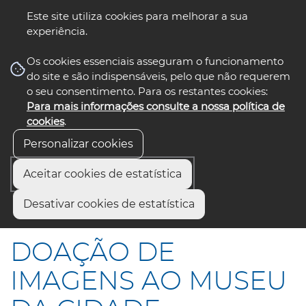
Este site utiliza cookies para melhorar a sua
experiência.
☰ Menu
Os cookies essenciais asseguram o funcionamento
do site e são indispensáveis, pelo que não requerem
o seu consentimento. Para os restantes cookies:
Para mais informações consulte a nossa política de
siga-nos
select language
▼
cookies
.
Personalizar cookies
Aceitar cookies de estatística
Início
Comunicação
Notícias
Desativar cookies de estatística
DOAÇÃO DE IMAGENS AO MUSEU DA CIDADE
DOAÇÃO DE
IMAGENS AO MUSEU