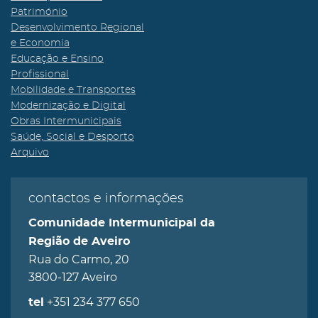
Património
Desenvolvimento Regional
e Economia
Educação e Ensino
Profissional
Mobilidade e Transportes
Modernização e Digital
Obras Intermunicipais
Saúde, Social e Desporto
Arquivo
contactos e informações
Comunidade Intermunicipal da
Região de Aveiro
Rua do Carmo, 20
3800-127 Aveiro
+351 234 377 650
tel