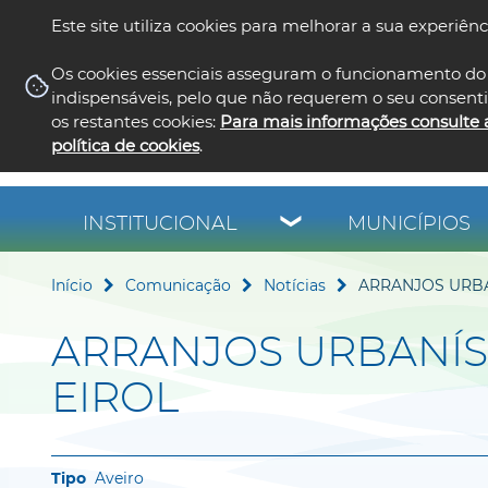
Este site utiliza cookies para melhorar a sua experiênc
Os cookies essenciais asseguram o funcionamento do 
indispensáveis, pelo que não requerem o seu consent
os restantes cookies:
Para mais informações consulte 
política de cookies
.
INSTITUCIONAL
MUNICÍPIOS
Início
Comunicação
Notícias
ARRANJOS URBA
ARRANJOS URBANÍST
EIROL
Aveiro