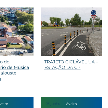
ão do
TRAJETO CICLÁVEL UA –
rio de Música
ESTAÇÃO DA CP
Calouste
n
03
junho
veiro
Aveiro