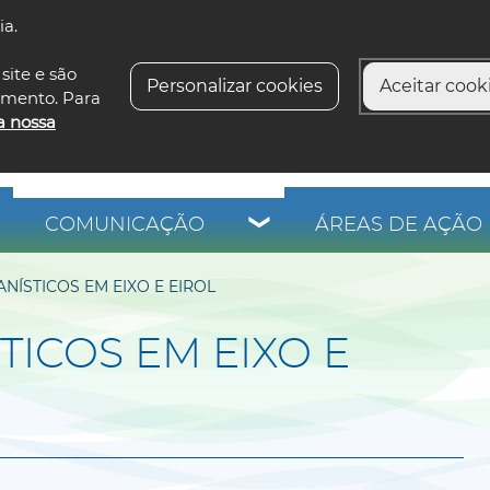
ia.
siga-n
site e são
Personalizar cookies
Aceitar cooki
imento. Para
a nossa
COMUNICAÇÃO
ÁREAS DE AÇÃO 
NÍSTICOS EM EIXO E EIROL
ICOS EM EIXO E