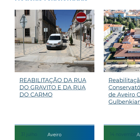
REABILITAÇÃO DA RUA
Reabilitaç
DO GRAVITO E DA RUA
Conservató
DO CARMO
de Aveiro 
Gulbenkia
31
julho
14
novembro
Aveiro
A