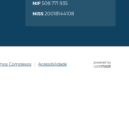
508 771 935
NIF
20018144108
NISS
ermos Complexos
Acessibilidade