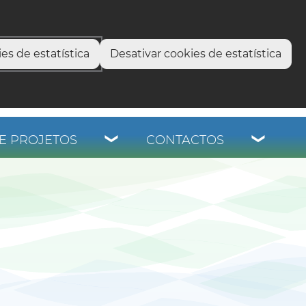
select language
▼
os
es de estatística
Desativar cookies de estatística
E PROJETOS
CONTACTOS