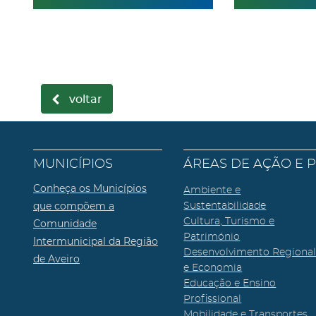
voltar
MUNICÍPIOS
ÁREAS DE AÇÃO E 
Conheça os Municípios
Ambiente e
que compõem a
Sustentabilidade
Cultura, Turismo e
Comunidade
Património
Intermunicipal da Região
Desenvolvimento Regiona
de Aveiro
e Economia
Educação e Ensino
Profissional
Mobilidade e Transportes