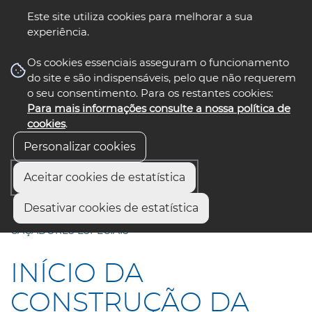
Este site utiliza cookies para melhorar a sua
experiência.
☰ Menu
Os cookies essenciais asseguram o funcionamento
do site e são indispensáveis, pelo que não requerem
o seu consentimento. Para os restantes cookies:
Para mais informações consulte a nossa política de
siga-nos
select language
▼
cookies
.
Personalizar cookies
Aceitar cookies de estatística
Início
Comunicação
Notícias
Desativar cookies de estatística
INÍCIO DA CONSTRUÇÃO DA RUA 4.ª COMPANHIA DE
CAÇADORES ESPECIAIS
INÍCIO DA
CONSTRUÇÃO DA