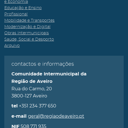
e Economia
Educação e Ensino
Profissional
Mobilidade e Transportes
Modernização e Digital
Obras Intermunicipais
Saúde, Social e Desporto
Arquivo
contactos e informações
Comunidade Intermunicipal da
Região de Aveiro
Rua do Carmo, 20
3800-127 Aveiro
+351 234 377 650
tel
geral@regiaodeaveiro.pt
e-mail
508 771 935
NIF