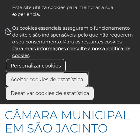
Este site utiliza cookies para melhorar a sua
experiência.
☰ Menu
Os cookies essenciais asseguram o funcionamento
do site e são indispensáveis, pelo que não requerem
o seu consentimento. Para os restantes cookies:
Para mais informações consulte a nossa política de
siga-nos
select language
▼
cookies
.
Personalizar cookies
Aceitar cookies de estatística
Início
Comunicação
Notícias
Desativar cookies de estatística
CÂMARA MUNICIPAL EM SÃO JACINTO
CÂMARA MUNICIPAL
EM SÃO JACINTO