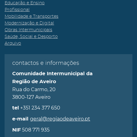
Educação e Ensino
Profissional
Mobilidade e Transportes
Modernização e Digital
Obras Intermunicipais
Saúde, Social e Desporto
Arquivo
contactos e informações
Comunidade Intermunicipal da
Região de Aveiro
Rua do Carmo, 20
3800-127 Aveiro
+351 234 377 650
tel
geral@regiaodeaveiro.pt
e-mail
508 771 935
NIF