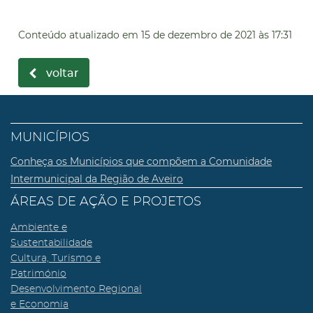
Conteúdo atualizado em
15 de dezembro de 2021
às 17:31
voltar
MUNICÍPIOS
Conheça os Municípios que compõem a Comunidade
Intermunicipal da Região de Aveiro
ÁREAS DE AÇÃO E PROJETOS
Ambiente e
Sustentabilidade
Cultura, Turismo e
Património
Desenvolvimento Regional
e Economia