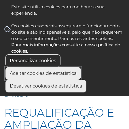
Este site utiliza cookies para melhorar a sua
experiência.
☰ Menu
Os cookies essenciais asseguram o funcionamento
do site e são indispensáveis, pelo que não requerem
o seu consentimento. Para os restantes cookies:
Para mais informações consulte a nossa política de
siga-nos
select language
▼
cookies
.
Personalizar cookies
Aceitar cookies de estatística
Início
Comunicação
Notícias
Desativar cookies de estatística
REQUALIFICAÇÃO E AMPLIAÇÃO DA ESCOLA BÁSICA DAS
BARROCAS
REQUALIFICAÇÃO E
AMPLIAÇÃO DA