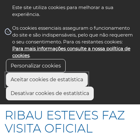
Este site utiliza cookies para melhorar a sua
experiência.
☰ Menu
Os cookies essenciais asseguram o funcionamento
do site e são indispensáveis, pelo que não requerem
o seu consentimento. Para os restantes cookies:
Para mais informações consulte a nossa política de
siga-nos
select language
▼
cookies
.
Personalizar cookies
Aceitar cookies de estatística
Início
Comunicação
Notícias
Desativar cookies de estatística
RIBAU ESTEVES FAZ VISITA OFICIAL
RIBAU ESTEVES FAZ
VISITA OFICIAL