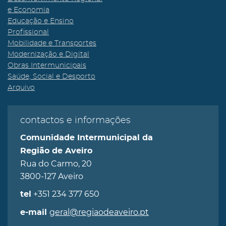
e Economia
Educação e Ensino
Profissional
Mobilidade e Transportes
Modernização e Digital
Obras Intermunicipais
Saúde, Social e Desporto
Arquivo
contactos e informações
Comunidade Intermunicipal da
Região de Aveiro
Rua do Carmo, 20
3800-127 Aveiro
+351 234 377 650
tel
geral@regiaodeaveiro.pt
e-mail