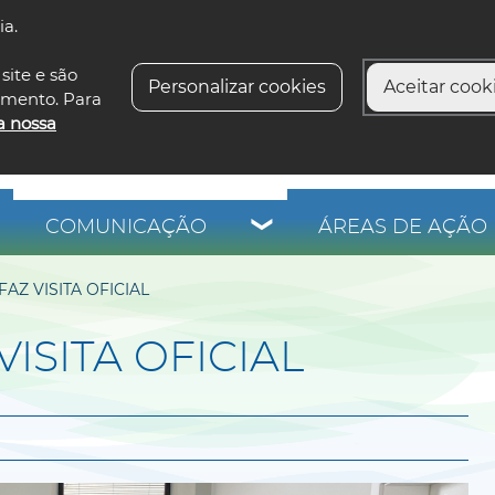
ia.
siga-n
site e são
Personalizar cookies
Aceitar cooki
imento. Para
a nossa
COMUNICAÇÃO
ÁREAS DE AÇÃO 
FAZ VISITA OFICIAL
VISITA OFICIAL