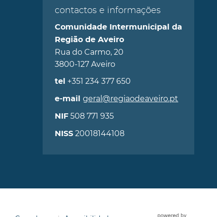
contactos e informações
Comunidade Intermunicipal da
Região de Aveiro
Rua do Carmo, 20
3800-127 Aveiro
+351 234 377 650
tel
geral@regiaodeaveiro.pt
e-mail
508 771 935
NIF
20018144108
NISS