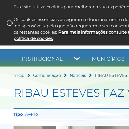
Este site utiliza cookies para melhorar a sua experiênc
Os cookies essenciais asseguram o funcionamento do 
indispensáveis, pelo que não requerem o seu consent
os restantes cookies:
Para mais informações consulte 
política de cookies
.
INSTITUCIONAL
MUNICÍPIOS
Início
Comunicação
Notícias
RIBAU ESTEVES 
RIBAU ESTEVES FAZ 
Aveiro