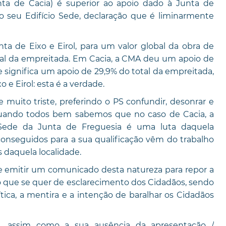
nta de Cacia) é superior ao apoio dado à Junta de
do seu Edifício Sede, declaração que é liminarmente
a de Eixo e Eirol, para um valor global da obra de
tal da empreitada. Em Cacia, a CMA deu um apoio de
 significa um apoio de 29,9% do total da empreitada,
 e Eirol: esta é a verdade.
 muito triste, preferindo o PS confundir, desonrar e
, quando todos bem sabemos que no caso de Cacia, a
a Sede da Junta de Freguesia é uma luta daquela
onseguidos para a sua qualificação vêm do trabalho
s daquela localidade.
emitir um comunicado desta natureza para repor a
que se quer de esclarecimento dos Cidadãos, sendo
ica, a mentira e a intenção de baralhar os Cidadãos
s, assim como a sua ausência da apresentação /