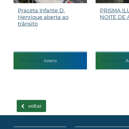
Praceta Infante D.
PRISMA IL
Henrique aberta ao
NOITE DE 
trânsito
03
novembro
15
outubro
Aveiro
A
voltar