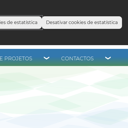
select language
▼
os
es de estatística
Desativar cookies de estatística
E PROJETOS
CONTACTOS