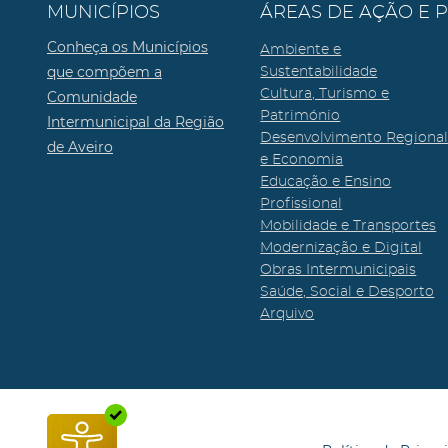
MUNICÍPIOS
ÁREAS DE AÇÃO E 
Conheça os Municípios
Ambiente e
que compõem a
Sustentabilidade
Cultura, Turismo e
Comunidade
Património
Intermunicipal da Região
Desenvolvimento Regiona
de Aveiro
e Economia
Educação e Ensino
Profissional
Mobilidade e Transportes
Modernização e Digital
Obras Intermunicipais
Saúde, Social e Desporto
Arquivo