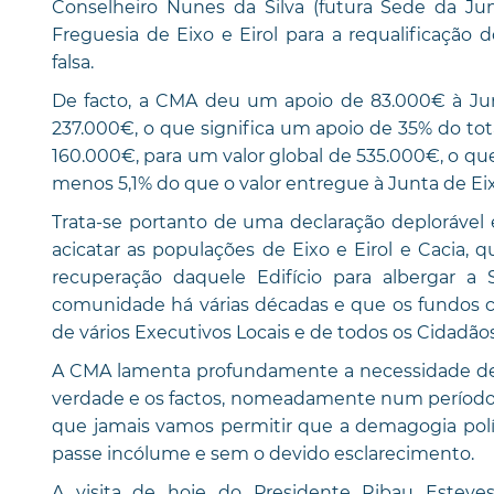
Conselheiro Nunes da Silva (futura Sede da Ju
Freguesia de Eixo e Eirol para a requalificação 
falsa.
De facto, a CMA deu um apoio de 83.000€ à Junt
237.000€, o que significa um apoio de 35% do to
160.000€, para um valor global de 535.000€, o que
menos 5,1% do que o valor entregue à Junta de Eixo
Trata-se portanto de uma declaração deplorável e
acicatar as populações de Eixo e Eirol e Cacia
recuperação daquele Edifício para albergar 
comunidade há várias décadas e que os fundos c
de vários Executivos Locais e de todos os Cidadão
A CMA lamenta profundamente a necessidade de 
verdade e os factos, nomeadamente num período 
que jamais vamos permitir que a demagogia polít
passe incólume e sem o devido esclarecimento.
A visita de hoje do Presidente Ribau Esteve