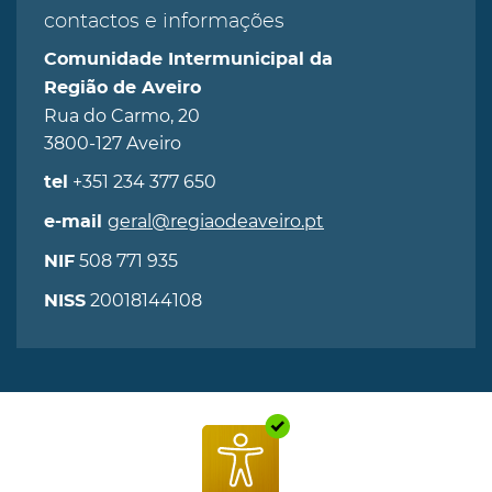
contactos e informações
Comunidade Intermunicipal da
Região de Aveiro
Rua do Carmo, 20
3800-127 Aveiro
+351 234 377 650
tel
geral@regiaodeaveiro.pt
e-mail
508 771 935
NIF
20018144108
NISS