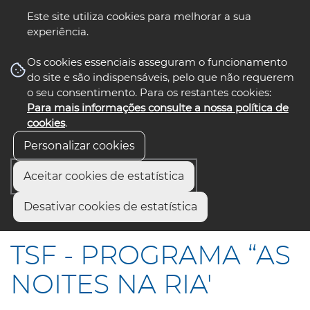
Este site utiliza cookies para melhorar a sua
experiência.
☰ Menu
Os cookies essenciais asseguram o funcionamento
do site e são indispensáveis, pelo que não requerem
o seu consentimento. Para os restantes cookies:
Para mais informações consulte a nossa política de
siga-nos
select language
▼
cookies
.
Personalizar cookies
Aceitar cookies de estatística
Início
Comunicação
Notícias
Desativar cookies de estatística
TSF - PROGRAMA “AS NOITES NA RIA"
TSF - PROGRAMA “AS
NOITES NA RIA'