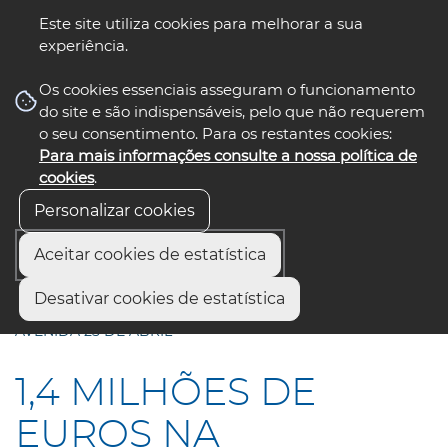
Este site utiliza cookies para melhorar a sua
experiência.
☰ Menu
Os cookies essenciais asseguram o funcionamento
do site e são indispensáveis, pelo que não requerem
o seu consentimento. Para os restantes cookies:
Para mais informações consulte a nossa política de
siga-nos
select language
▼
cookies
.
Personalizar cookies
Aceitar cookies de estatística
Início
Comunicação
Notícias
Desativar cookies de estatística
1,4 MILHÕES DE EUROS NA REQUALIFICAÇÃO DA
AVENIDA 25 DE ABRIL
1,4 MILHÕES DE
EUROS NA