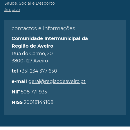
Saúde, Social e Desporto
Arquivo
contactos e informações
Comunidade Intermunicipal da
Região de Aveiro
Rua do Carmo, 20
3800-127 Aveiro
+351 234 377 650
tel
geral@regiaodeaveiro.pt
e-mail
508 771 935
NIF
20018144108
NISS