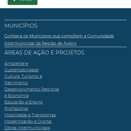
MUNICÍPIOS
Conheça os Municípios que compõem a Comunidade
Intermunicipal da Região de Aveiro
ÁREAS DE AÇÃO E PROJETOS
Ambiente e
Sustentabilidade
Cultura, Turismo e
Património
Desenvolvimento Regional
e Economia
Educação e Ensino
Profissional
Mobilidade e Transportes
Modernização e Digital
Obras Intermunicipais