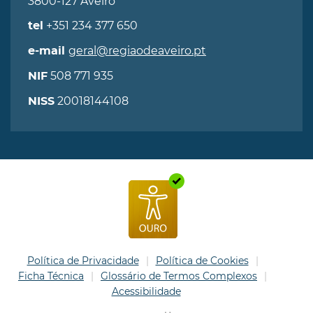
3800-127 Aveiro
+351 234 377 650
tel
geral@regiaodeaveiro.pt
e-mail
508 771 935
NIF
20018144108
NISS
Política de Privacidade
Política de Cookies
Ficha Técnica
Glossário de Termos Complexos
Acessibilidade