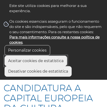
Este site utiliza cookies para melhorar a sua
experiência.
☰ Menu
Os cookies essenciais asseguram o funcionamento
do site e são indispensáveis, pelo que não requerem
o seu consentimento. Para os restantes cookies:
Para mais informações consulte a nossa política de
siga-nos
select language
▼
cookies
.
Personalizar cookies
Aceitar cookies de estatística
Início
Comunicação
Notícias
Desativar cookies de estatística
CANDIDATURA A CAPITAL EUROPEIA DA CULTURA
CANDIDATURA A
CAPITAL EUROPEIA