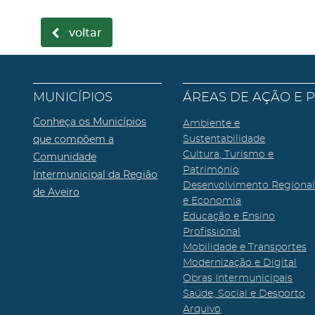
voltar
MUNICÍPIOS
ÁREAS DE AÇÃO E 
Conheça os Municípios
Ambiente e
que compõem a
Sustentabilidade
Cultura, Turismo e
Comunidade
Património
Intermunicipal da Região
Desenvolvimento Regiona
de Aveiro
e Economia
Educação e Ensino
Profissional
Mobilidade e Transportes
Modernização e Digital
Obras Intermunicipais
Saúde, Social e Desporto
Arquivo