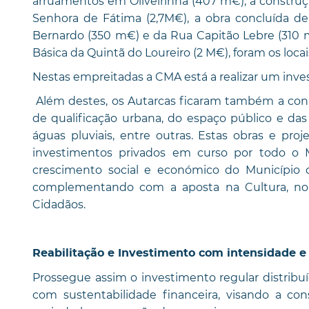
arruamentos em Oliveirinha (407 m€), a construç
Senhora de Fátima (2,7M€), a obra concluída de
Bernardo (350 m€) e da Rua Capitão Lebre (310 
Básica da Quintã do Loureiro (2 M€), foram os locai
Nestas empreitadas a CMA está a realizar um inves
Além destes, os Autarcas ficaram também a con
de qualificação urbana, do espaço público e das
águas pluviais, entre outras. Estas obras e pr
investimentos privados em curso por todo o 
crescimento social e económico do Município 
complementando com a aposta na Cultura, no A
Cidadãos.
Reabilitação e Investimento com intensidade e 
Prossegue assim o investimento regular distribu
com sustentabilidade financeira, visando a cons