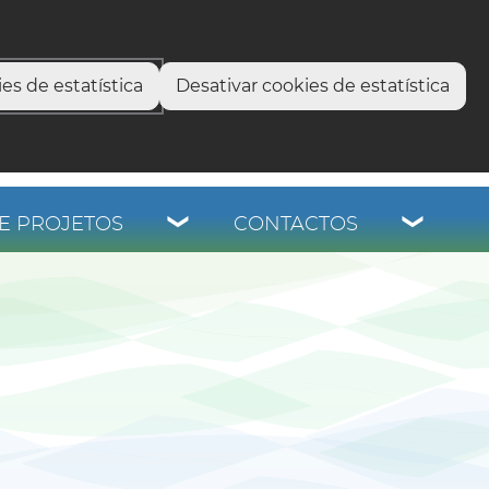
select language
▼
os
es de estatística
Desativar cookies de estatística
E PROJETOS
CONTACTOS