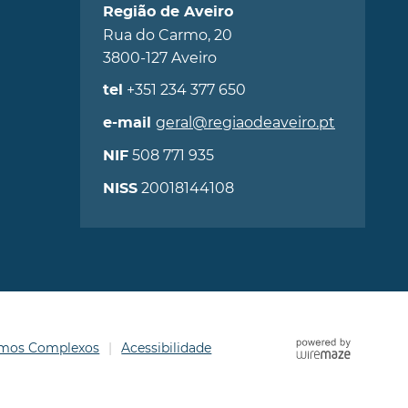
Região de Aveiro
Rua do Carmo, 20
3800-127 Aveiro
+351 234 377 650
tel
geral@regiaodeaveiro.pt
e-mail
508 771 935
NIF
20018144108
NISS
ermos Complexos
Acessibilidade