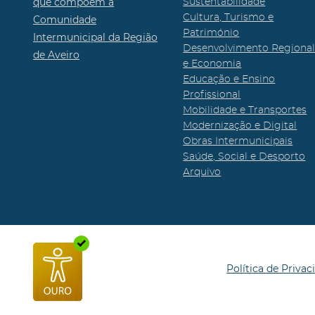
que compõem a
Sustentabilidade
Cultura, Turismo e
Comunidade
Património
Intermunicipal da Região
Desenvolvimento Regiona
de Aveiro
e Economia
Educação e Ensino
Profissional
Mobilidade e Transportes
Modernização e Digital
Obras Intermunicipais
Saúde, Social e Desporto
Arquivo
Política de Privac