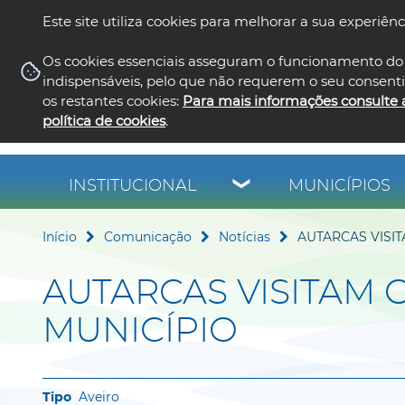
Este site utiliza cookies para melhorar a sua experiênc
Os cookies essenciais asseguram o funcionamento do 
indispensáveis, pelo que não requerem o seu consent
os restantes cookies:
Para mais informações consulte 
política de cookies
.
INSTITUCIONAL
MUNICÍPIOS
Início
Comunicação
Notícias
AUTARCAS VISI
AUTARCAS VISITAM
MUNICÍPIO
Aveiro