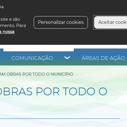
ia.
siga-n
site e são
Personalizar cookies
Aceitar cooki
imento. Para
a nossa
COMUNICAÇÃO
ÁREAS DE AÇÃO 
TAM OBRAS POR TODO O MUNICÍPIO
 OBRAS POR TODO O