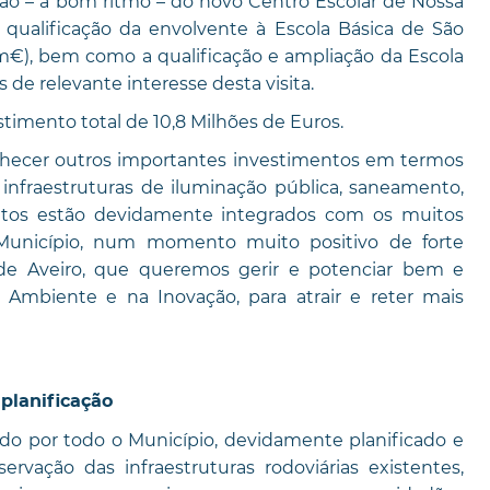
ão – a bom ritmo – do novo Centro Escolar de Nossa
 qualificação da envolvente à Escola Básica de São
m€), bem como a qualificação e ampliação da Escola
s de relevante interesse desta visita.
timento total de 10,8 Milhões de Euros.
hecer outros importantes investimentos em termos
 infraestruturas de iluminação pública, saneamento,
ojetos estão devidamente integrados com os muitos
Município, num momento muito positivo de forte
de Aveiro, que queremos gerir e potenciar bem e
mbiente e na Inovação, para atrair e reter mais
planificação
ído por todo o Município, devidamente planificado e
ervação das infraestruturas rodoviárias existentes,