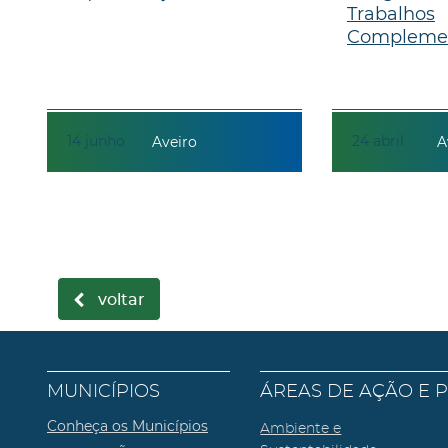
Trabalhos
Compleme
14
junho
24
abril
Aveiro
A
voltar
MUNICÍPIOS
ÁREAS DE AÇÃO E 
Conheça os Municípios
Ambiente e