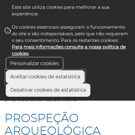
Este site utiliza cookies para melhorar a sua
experiência.
☰ Menu
Os cookies essenciais asseguram o funcionamento
do site e são indispensáveis, pelo que não requerem
o seu consentimento. Para os restantes cookies:
Para mais informações consulte a nossa política de
siga-nos
cookies
.
Personalizar cookies
Aceitar cookies de estatística
Início
Comunicação
Notícias
Desativar cookies de estatística
PROSPEÇÃO ARQUEOLÓGICA ANTECEDE QUALIFICAÇÃO
DA ENVOLVENTE À SÉ DE AVEIRO
PROSPEÇÃO
ARQUEOLÓGICA