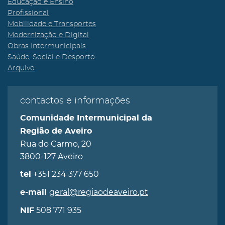
Educação e Ensino
Profissional
Mobilidade e Transportes
Modernização e Digital
Obras Intermunicipais
Saúde, Social e Desporto
Arquivo
contactos e informações
Comunidade Intermunicipal da
Região de Aveiro
Rua do Carmo, 20
3800-127 Aveiro
+351 234 377 650
tel
geral@regiaodeaveiro.pt
e-mail
508 771 935
NIF