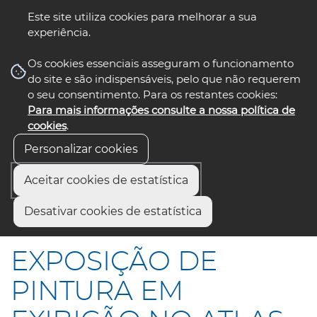
Este site utiliza cookies para melhorar a sua
experiência.
☰ Menu
Os cookies essenciais asseguram o funcionamento
do site e são indispensáveis, pelo que não requerem
o seu consentimento. Para os restantes cookies:
Para mais informações consulte a nossa política de
siga-nos
select language
▼
cookies
.
Personalizar cookies
Aceitar cookies de estatística
Início
Comunicação
Notícias
Desativar cookies de estatística
EXPOSIÇÃO DE PINTURA EM EXIBIÇÃO NO ATLAS AVEIRO
EXPOSIÇÃO DE
PINTURA EM