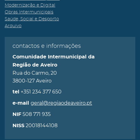
Modernização e Digital
Obras Intermunicipais
Saúde, Social e Desporto
Arquivo
contactos e informações
Comunidade Intermunicipal da
Região de Aveiro
Rua do Carmo, 20
3800-127 Aveiro
+351 234 377 650
tel
geral@regiaodeaveiro.pt
e-mail
508 771 935
NIF
20018144108
NISS