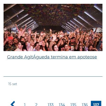
Grande AgitÁgueda termina em apoteose
15
set
1
2
133
134
135
136
137
...