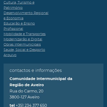
Cultura, Turismo e
Património
Desenvolvimento Regional
e Economia
Educação e Ensino
Profissional
Mobilidade e Transportes
Modernização e Digital
Obras Intermunicipais
Saúde, Social e Desporto
Arquivo
contactos e informações
Comunidade Intermunicipal da
Região de Aveiro
Rua do Carmo, 20
3800-127 Aveiro
+351 234 377 650
tel