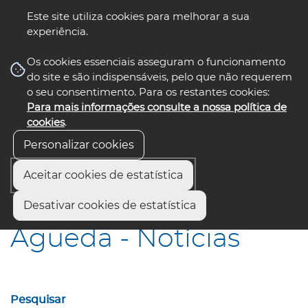
Este site utiliza cookies para melhorar a sua
experiência.
☰ Menu
Os cookies essenciais asseguram o funcionamento
do site e são indispensáveis, pelo que não requerem
o seu consentimento. Para os restantes cookies:
Para mais informações consulte a nossa política de
siga-nos
select language
▼
cookies
.
Personalizar cookies
Aceitar cookies de estatística
Início
Municípios
Águeda - Notícias
Desativar cookies de estatística
Águeda - Notícias
Pesquisar