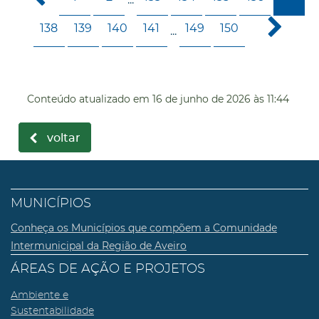
138
139
140
141
149
150
...
Conteúdo atualizado em
16 de junho de 2026
às 11:44
voltar
MUNICÍPIOS
Conheça os Municípios que compõem a Comunidade
Intermunicipal da Região de Aveiro
ÁREAS DE AÇÃO E PROJETOS
Ambiente e
Sustentabilidade