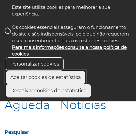
Este site utiliza cookies para melhorar a sua
experiência.
☰ Menu
Os cookies essenciais asseguram o funcionamento
do site e são indispensáveis, pelo que não requerem
o seu consentimento. Para os restantes cookies:
Para mais informações consulte a nossa política de
siga-nos
select language
▼
cookies
.
Personalizar cookies
Aceitar cookies de estatística
Início
Municípios
Águeda - Notícias
Desativar cookies de estatística
Águeda - Notícias
Pesquisar