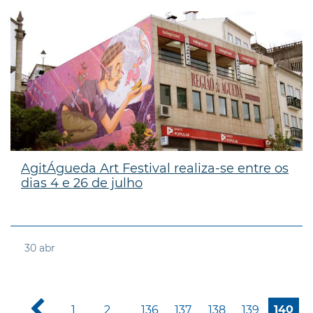
AgitÁgueda Art Festival realiza-se entre os
dias 4 e 26 de julho
30
abr
1
2
136
137
138
139
140
...