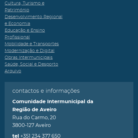
Cultura, Turismo e
Património
Desenvolvimento Regional
e Economia
Educação e Ensino
Profissional
Mobilidade e Transportes
Modernização e Digital
Obras Intermunicipais
Saúde, Social e Desporto
Arquivo
contactos e informações
Comunidade Intermunicipal da
Região de Aveiro
Rua do Carmo, 20
3800-127 Aveiro
+351 234 377 650
tel