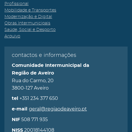
Profissional
Mobilidade e Transportes
Modernização e Digital
Obras Intermunicipais
Saúde, Social e Desporto
Arquivo
contactos e informações
Comunidade Intermunicipal da
Região de Aveiro
Rua do Carmo, 20
3800-127 Aveiro
+351 234 377 650
tel
geral@regiaodeaveiro.pt
e-mail
508 771 935
NIF
20018144108
NISS