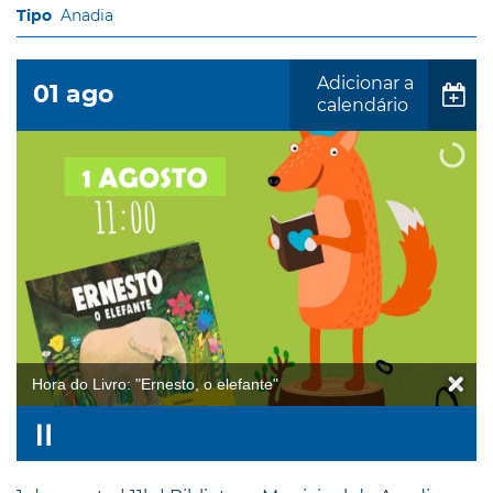
Anadia
Adicionar a
01
ago
calendário
Hora do Livro: "Ernesto, o elefante"