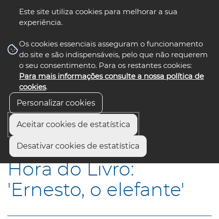
Este site utiliza cookies para melhorar a sua
experiência.
☰ Menu
Os cookies essenciais asseguram o funcionamento
do site e são indispensáveis, pelo que não requerem
o seu consentimento. Para os restantes cookies:
Para mais informações consulte a nossa política de
siga-nos
select language
▼
cookies
.
Personalizar cookies
Aceitar cookies de estatística
Início
Municípios
Hora do Livro: "Ernesto, o elefante"
Desativar cookies de estatística
Hora do Livro:
'Ernesto, o elefante'