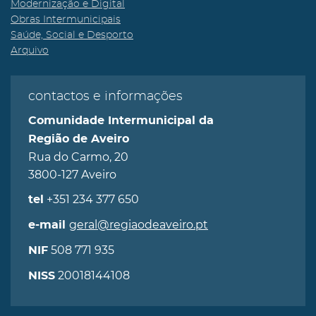
Modernização e Digital
Obras Intermunicipais
Saúde, Social e Desporto
Arquivo
contactos e informações
Comunidade Intermunicipal da
Região de Aveiro
Rua do Carmo, 20
3800-127 Aveiro
+351 234 377 650
tel
geral@regiaodeaveiro.pt
e-mail
508 771 935
NIF
20018144108
NISS