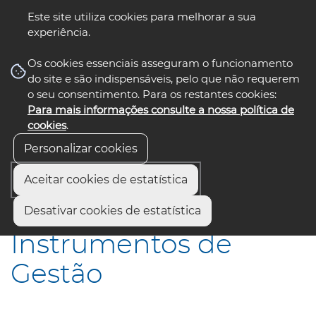
Este site utiliza cookies para melhorar a sua
experiência.
☰ Menu
Os cookies essenciais asseguram o funcionamento
do site e são indispensáveis, pelo que não requerem
o seu consentimento. Para os restantes cookies:
Para mais informações consulte a nossa política de
siga-nos
select language
▼
cookies
.
Personalizar cookies
Aceitar cookies de estatística
Início
Institucional
Instrumentos de Gestão
Desativar cookies de estatística
Instrumentos de
Gestão