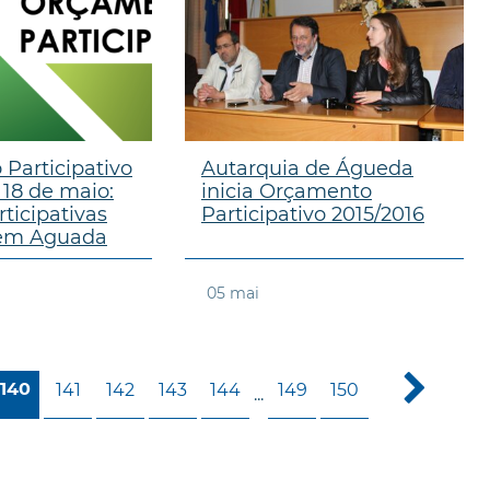
Participativo
Autarquia de Águeda
18 de maio:
inicia Orçamento
ticipativas
Participativo 2015/2016
em Aguada
05
mai
141
142
143
144
149
150
140
...