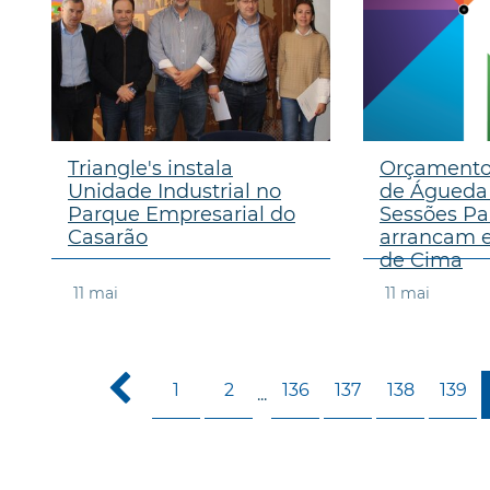
Triangle's instala
Orçamento 
Unidade Industrial no
de Águeda 
Parque Empresarial do
Sessões Par
Casarão
arrancam 
de Cima
11
mai
11
mai
1
2
136
137
138
139
...