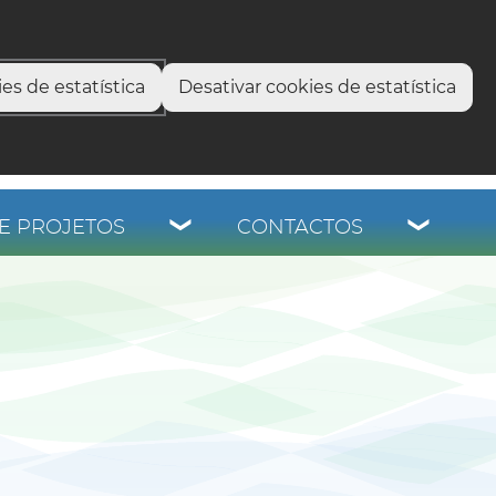
select language
▼
os
es de estatística
Desativar cookies de estatística
E PROJETOS
CONTACTOS