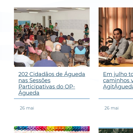
202 Cidadãos de Águeda
Em julho t
nas Sessões
caminhos v
Participativas do OP-
AgitÁgued
Águeda
26
mai
26
mai