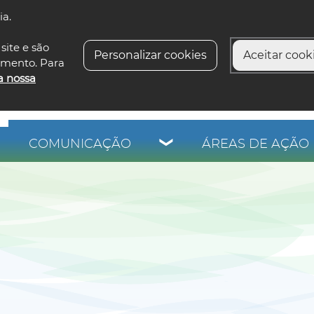
ia.
siga-n
site e são
Personalizar cookies
Aceitar cooki
imento. Para
a nossa
COMUNICAÇÃO
ÁREAS DE AÇÃO 