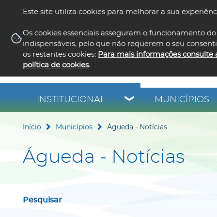
Este site utiliza cookies para melhorar a sua experiênc
Os cookies essenciais asseguram o funcionamento do 
indispensáveis, pelo que não requerem o seu consent
os restantes cookies:
Para mais informações consulte 
política de cookies
.
INSTITUCIONAL
MUNICÍPIOS
Início
Municípios
Águeda - Notícias
Águeda - Notícias
Pesquisar