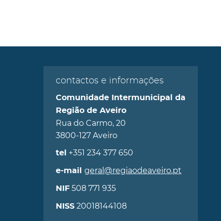
contactos e informações
Comunidade Intermunicipal da
Região de Aveiro
Rua do Carmo, 20
3800-127 Aveiro
+351 234 377 650
tel
geral@regiaodeaveiro.pt
e-mail
508 771 935
NIF
20018144108
NISS