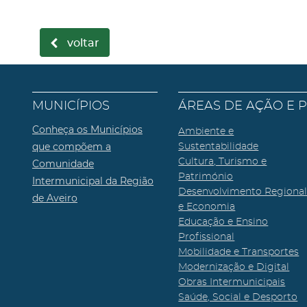
voltar
MUNICÍPIOS
ÁREAS DE AÇÃO E 
Conheça os Municípios
Ambiente e
que compõem a
Sustentabilidade
Cultura, Turismo e
Comunidade
Património
Intermunicipal da Região
Desenvolvimento Regiona
de Aveiro
e Economia
Educação e Ensino
Profissional
Mobilidade e Transportes
Modernização e Digital
Obras Intermunicipais
Saúde, Social e Desporto