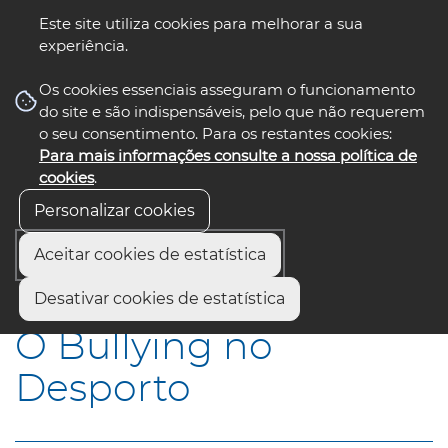
Este site utiliza cookies para melhorar a sua
experiência.
☰ Menu
Os cookies essenciais asseguram o funcionamento
do site e são indispensáveis, pelo que não requerem
o seu consentimento. Para os restantes cookies:
Para mais informações consulte a nossa política de
siga-nos
select language
▼
cookies
.
Personalizar cookies
Aceitar cookies de estatística
Início
Municípios
O Bullying no Desporto
Desativar cookies de estatística
O Bullying no
Desporto