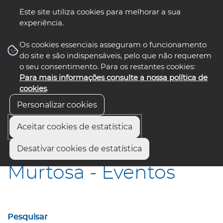
Este site utiliza cookies para melhorar a sua
experiência.
☰ Menu
Os cookies essenciais asseguram o funcionamento
do site e são indispensáveis, pelo que não requerem
o seu consentimento. Para os restantes cookies:
Para mais informações consulte a nossa política de
siga-nos
select language
▼
cookies
.
Personalizar cookies
Aceitar cookies de estatística
Início
Municípios
Murtosa - Eventos
Desativar cookies de estatística
Murtosa - Eventos
Pesquisar