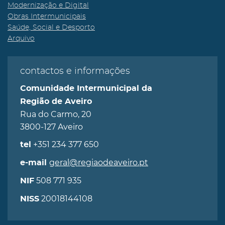
Modernização e Digital
Obras Intermunicipais
Saúde, Social e Desporto
Arquivo
contactos e informações
Comunidade Intermunicipal da
Região de Aveiro
Rua do Carmo, 20
3800-127 Aveiro
+351 234 377 650
tel
geral@regiaodeaveiro.pt
e-mail
508 771 935
NIF
20018144108
NISS