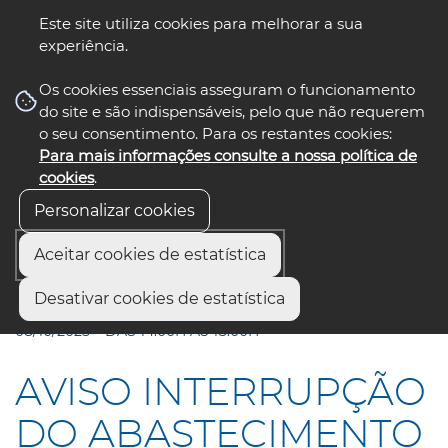
Este site utiliza cookies para melhorar a sua
experiência.
☰ Menu
Os cookies essenciais asseguram o funcionamento
do site e são indispensáveis, pelo que não requerem
o seu consentimento. Para os restantes cookies:
Para mais informações consulte a nossa política de
siga-nos
select language
▼
cookies
.
Personalizar cookies
Aceitar cookies de estatística
Início
Municípios
Desativar cookies de estatística
AVISO INTERRUPÇÃO DO ABASTECIMENTO DE ÁGUA -
08/10/2025 – DAS 14:00H ÀS 18:00H
AVISO INTERRUPÇÃO
DO ABASTECIMENTO