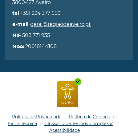
3800-127 Aveiro
+351 234 377 650
tel
geral@regiaodeaveiro.pt
e-mail
508 771 935
NIF
20018144108
NISS
Política de Privacidade
Política de Cookies
Ficha Técnica
Glossário de Termos Complexos
Acessibilidade