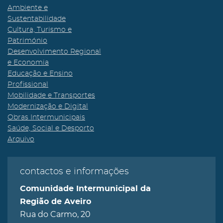
Ambiente e
Sustentabilidade
Cultura, Turismo e
Património
Desenvolvimento Regional
e Economia
Educação e Ensino
Profissional
Mobilidade e Transportes
Modernização e Digital
Obras Intermunicipais
Saúde, Social e Desporto
Arquivo
contactos e informações
Comunidade Intermunicipal da
Região de Aveiro
Rua do Carmo, 20