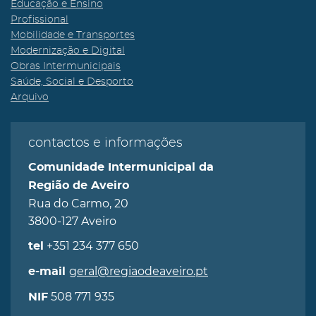
Educação e Ensino
Profissional
Mobilidade e Transportes
Modernização e Digital
Obras Intermunicipais
Saúde, Social e Desporto
Arquivo
contactos e informações
Comunidade Intermunicipal da
Região de Aveiro
Rua do Carmo, 20
3800-127 Aveiro
+351 234 377 650
tel
geral@regiaodeaveiro.pt
e-mail
508 771 935
NIF