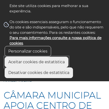
Este site utiliza cookies para melhorar a sua
experiência.
☰ Menu
Os cookies essenciais asseguram o funcionamento
do site e são indispensáveis, pelo que não requerem
o seu consentimento. Para os restantes cookies:
Para mais informações consulte a nossa política de
siga-nos
select language
▼
cookies
.
Personalizar cookies
Aceitar cookies de estatística
Início
Comunicação
Notícias
Desativar cookies de estatística
CÂMARA MUNICIPAL APOIA CENTRO DE TESTAGEM DA
AHRESP AVEIRO
CÂMARA MUNICIPAL
APOIA CENTRO DE